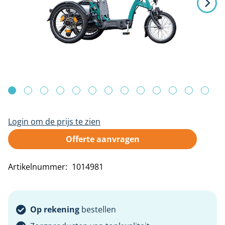
Antidecubitus oplossingen
Douc
Toe
Oto
Han
van
de
XXL hulpmiddelen
Zadelkrukken
afbeeldingen-
Bed draaisystemen
gallerij
Ga
Login om de prijs te zien
naar
het
Offerte aanvragen
begin
Artikelnummer
1014981
van
de
afbeeldingen-
Op rekening
bestellen
gallerij