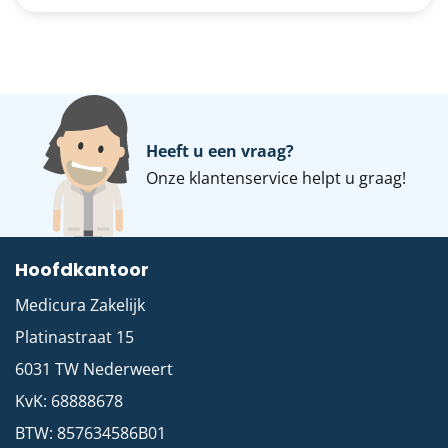
Heeft u een vraag?
Onze
klantenservice
helpt u graag!
Hoofdkantoor
Medicura Zakelijk
Platinastraat 15
6031 TW
Nederweert
KvK: 68888678
BTW: 857634586B01