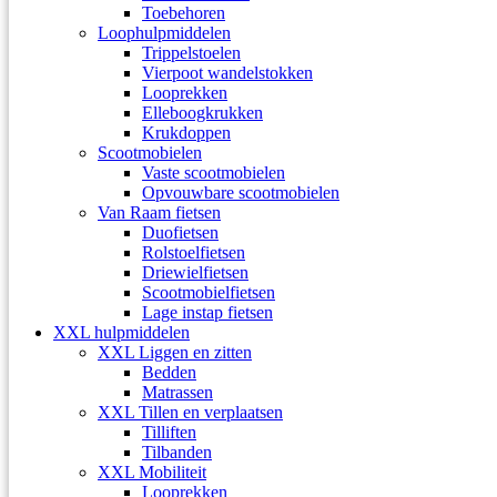
Toebehoren
Loophulpmiddelen
Trippelstoelen
Vierpoot wandelstokken
Looprekken
Elleboogkrukken
Krukdoppen
Scootmobielen
Vaste scootmobielen
Opvouwbare scootmobielen
Van Raam fietsen
Duofietsen
Rolstoelfietsen
Driewielfietsen
Scootmobielfietsen
Lage instap fietsen
XXL hulpmiddelen
XXL Liggen en zitten
Bedden
Matrassen
XXL Tillen en verplaatsen
Tilliften
Tilbanden
XXL Mobiliteit
Looprekken