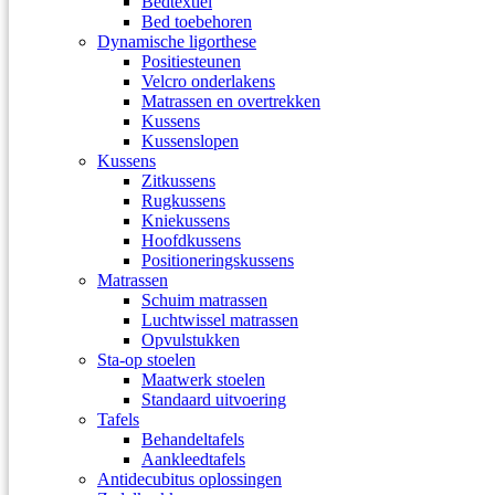
Bedtextiel
Bed toebehoren
Dynamische ligorthese
Positiesteunen
Velcro onderlakens
Matrassen en overtrekken
Kussens
Kussenslopen
Kussens
Zitkussens
Rugkussens
Kniekussens
Hoofdkussens
Positioneringskussens
Matrassen
Schuim matrassen
Luchtwissel matrassen
Opvulstukken
Sta-op stoelen
Maatwerk stoelen
Standaard uitvoering
Tafels
Behandeltafels
Aankleedtafels
Antidecubitus oplossingen