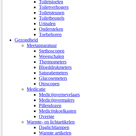
Toiletstoelen
Toiletverhogers
Toiletsteunen
Toiletbeugels
Urinalen
Ondersteken
Toebehoren
Gezondheid
Meetapparatuur
Stethoscopen
Weegschalen
Thermometers
Bloeddrukmeters
Saturatiemeters
Glucosemeters
Otoscopen
Medicatie
Medicijnvernevelaars
Medicijnvermalers
Pillendozen
Medicijnkoelkasten
Overige
Warmte- en lichtartikelen
Daglichtlampen
Warmte artikelen