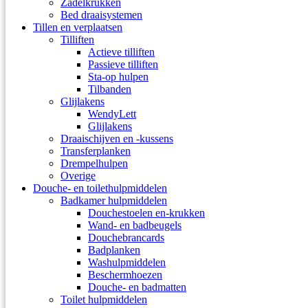
Zadelkrukken
Bed draaisystemen
Tillen en verplaatsen
Tilliften
Actieve tilliften
Passieve tilliften
Sta-op hulpen
Tilbanden
Glijlakens
WendyLett
Glijlakens
Draaischijven en -kussens
Transferplanken
Drempelhulpen
Overige
Douche- en toilethulpmiddelen
Badkamer hulpmiddelen
Douchestoelen en-krukken
Wand- en badbeugels
Douchebrancards
Badplanken
Washulpmiddelen
Beschermhoezen
Douche- en badmatten
Toilet hulpmiddelen