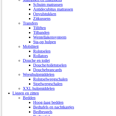
Schuim matrassen
Antidecubitus matrassen
Opvulstukken
Zitkussens
Transfers
Tilliften
Tilbanden
Wentellakensysteem
Sta-op hulpen
Mobiliteit
Rolstoelen
Rollators
Douche en toilet
Douche/toiletstoelen
Douchebrancards
Weeghulpmiddelen
Rolstoelweegschalen
Stoelweegschalen
XXL hulpmiddelen
Liggen en zitten
Bedden
Hoog-laag bedden
Bedtafels en nachtkastjes
Bedbeugels