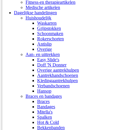
Fitness-en therapieartikelen
Medische artikelen
Dagelijkse handelingen
Huishoudelijk
Waskarren
Grijpstokken
Schoonmaken
Rokerschorten
Antislip
Overige
Aan- en uittrekken
Easy Slide's
Doff 'N Donner
Overige aantrekhulpen
Aantrekhandschoenen
Kledingaantrekhulpen
Verbandschoenen
Hansop
Braces en bandages
Braces
Bandages
Mitella's
Spalken
Hot & Cold
Bekkenbanden