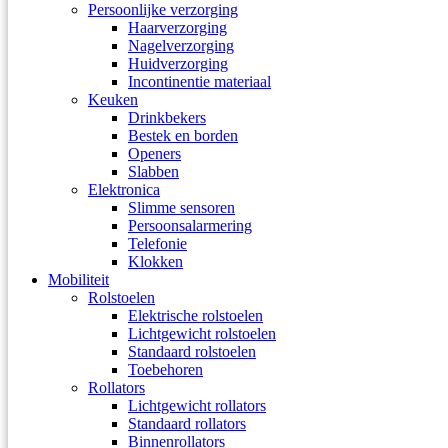
Persoonlijke verzorging
Haarverzorging
Nagelverzorging
Huidverzorging
Incontinentie materiaal
Keuken
Drinkbekers
Bestek en borden
Openers
Slabben
Elektronica
Slimme sensoren
Persoonsalarmering
Telefonie
Klokken
Mobiliteit
Rolstoelen
Elektrische rolstoelen
Lichtgewicht rolstoelen
Standaard rolstoelen
Toebehoren
Rollators
Lichtgewicht rollators
Standaard rollators
Binnenrollators