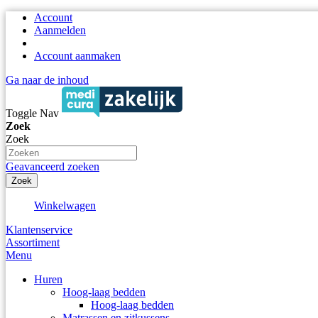
Account
Aanmelden
Account aanmaken
Ga naar de inhoud
Toggle Nav
Zoek
Zoek
Geavanceerd zoeken
Zoek
Winkelwagen
Klantenservice
Assortiment
Menu
Huren
Hoog-laag bedden
Hoog-laag bedden
Matrassen en zitkussens