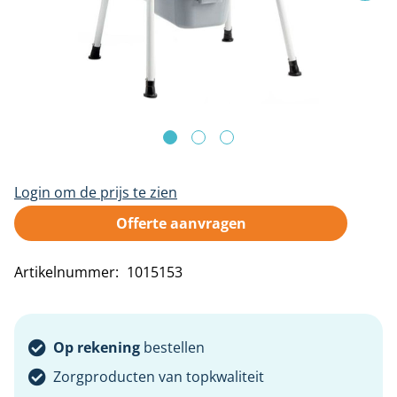
Antidecubitus oplossingen
Douc
Toe
Oto
Han
de
XXL hulpmiddelen
afbeeldingen-
Zadelkrukken
gallerij
Bed draaisystemen
Ga
Login om de prijs te zien
naar
het
Offerte aanvragen
begin
Artikelnummer
1015153
van
de
afbeeldingen-
Op rekening
bestellen
gallerij
Zorgproducten van topkwaliteit